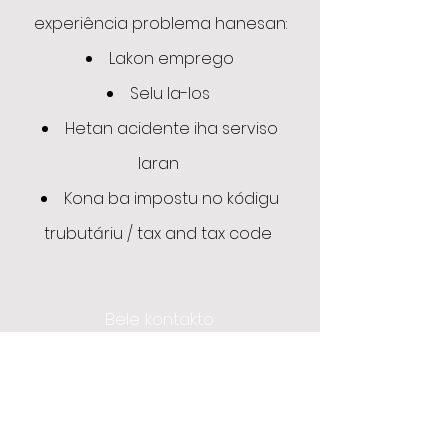
experiência problema hanesan:
Lakon emprego
Selu la-los
Hetan acidente iha serviso
laran
Kona ba impostu no kódigu
trubutáriu / tax and tax code
Bele kontakto:
Jim Hewitt
07954524371
jimhew8@gmail.com
Enia Quadros