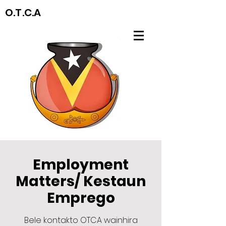
O.T.C.A
Employment
Matters/ Kestaun
Emprego
Bele kontakto OTCA wainhira