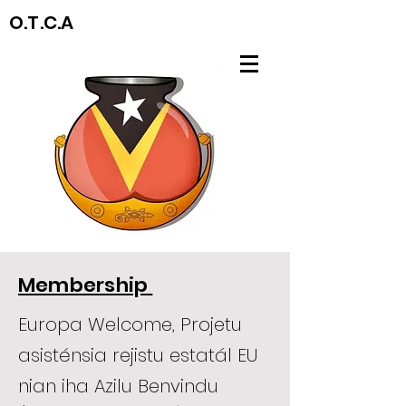
O.T.C.A
Membership
Europa Welcome, Projetu
asisténsia rejistu estatál EU
nian iha Azilu Benvindu